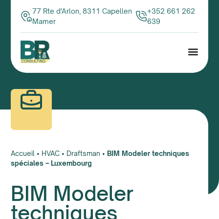
77 Rte d'Arlon, 8311 Capellen
+352 661 262
Mamer
639
Accueil
•
HVAC
•
Draftsman
•
BIM Modeler techniques
spéciales – Luxembourg
BIM Modeler
techniques