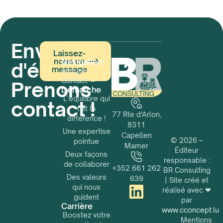
Envie
Laissez-
nous un
Navigation
d'échanger ?
message
Accueil
Contact
Prenons
Démarche
L’équilibre qui
contact !
fait la
77 Rte d'Arlon,
différence !
8311
Une expertise
Capellen
© 2026 –
pointue
Mamer
Éditeur
Deux façons
responsable :
de collaborer
+352 661 262
BR Consulting
Des valeurs
639
| Site créé et
qui nous
réalisé avec ❤
guident
par
Carrière
www.cconcept.lu
Boostez votre
Mentions