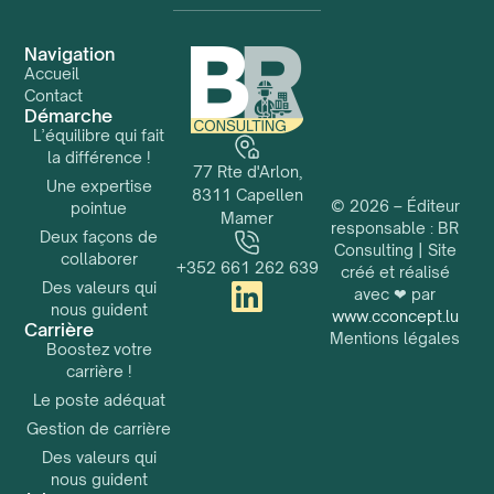
Navigation
Accueil
Contact
Démarche
L’équilibre qui fait
la différence !
77 Rte d'Arlon,
Une expertise
8311 Capellen
© 2026 – Éditeur
pointue
Mamer
responsable : BR
Deux façons de
Consulting | Site
collaborer
+352 661 262 639
créé et réalisé
Des valeurs qui
avec ❤ par
nous guident
www.cconcept.lu
Carrière
Mentions légales
Boostez votre
carrière !
Le poste adéquat
Gestion de carrière
Des valeurs qui
nous guident