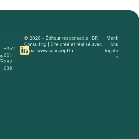
© 2026 – Éditeur responsable : BR
Menti
Consulting | Site créé et réalisé avec
ons
+352
❤ par
www.cconcept.lu
légale
661
s
262
639