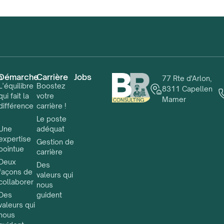
n
Démarche
Carrière
Jobs
77 Rte d'Arlon,
L’équilibre
Boostez
8311 Capellen
qui fait la
votre
Mamer
différence
carrière !
!
Le poste
Une
adéquat
expertise
Gestion de
pointue
carrière
Deux
Des
façons de
valeurs qui
collaborer
nous
Des
guident
valeurs qui
nous