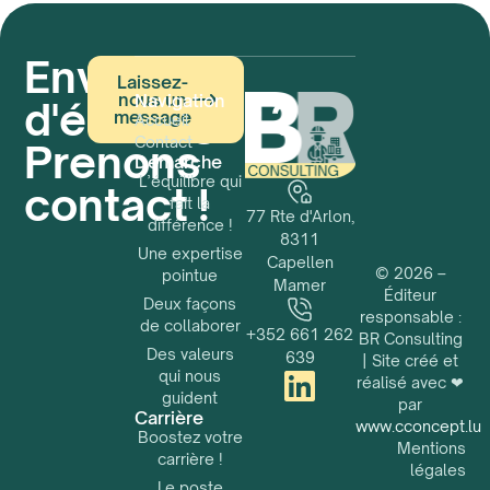
Envie
Laissez-
nous un
Navigation
d'échanger ?
message
Accueil
Contact
Prenons
Démarche
L’équilibre qui
contact !
fait la
77 Rte d'Arlon,
différence !
8311
Une expertise
Capellen
© 2026 –
pointue
Mamer
Éditeur
Deux façons
responsable :
de collaborer
+352 661 262
BR Consulting
Des valeurs
639
| Site créé et
qui nous
réalisé avec ❤
guident
par
Carrière
www.cconcept.lu
Boostez votre
Mentions
carrière !
légales
Le poste