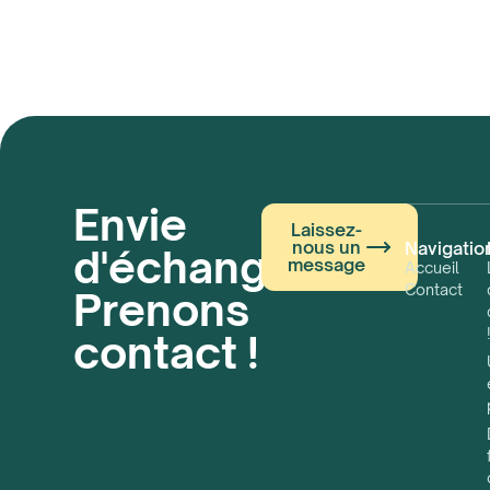
Envie
Laissez-
nous un
Navigatio
d'échanger ?
message
Accueil
Contact
Prenons
contact !