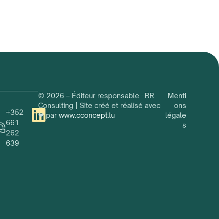
© 2026 – Éditeur responsable : BR
Menti
Consulting | Site créé et réalisé avec
ons
+352
❤ par
www.cconcept.lu
légale
661
s
262
639