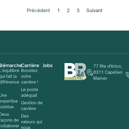
Précédent
1
2
3
Suivant
n
Démarche
Carrière
Jobs
77 Rte d'Arlon,
L’équilibre
Boostez
8311 Capellen
qui fait la
votre
Mamer
différence
carrière !
!
Le poste
Une
adéquat
expertise
Gestion de
pointue
carrière
Deux
Des
façons de
valeurs qui
collaborer
nous