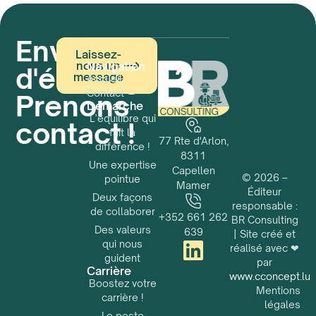
Envie
Laissez-
nous un
Navigation
d'échanger ?
message
Accueil
Contact
Prenons
Démarche
L’équilibre qui
contact !
fait la
77 Rte d'Arlon,
différence !
8311
Une expertise
Capellen
© 2026 –
pointue
Mamer
Éditeur
Deux façons
responsable :
de collaborer
+352 661 262
BR Consulting
Des valeurs
639
| Site créé et
qui nous
réalisé avec ❤
guident
par
Carrière
www.cconcept.lu
Boostez votre
Mentions
carrière !
légales
Le poste